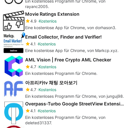
Ein kostenloses Programm für Chrome, von
rayanc2005.
Movie Ratings Extension
4.9
Kostenlos
Eine kostenlose App für Chrome, von dorhason3.
Email Collector, Finder and Verifier!
4.1
Kostenlos
Eine kostenlose App für Chrome, von Markcp.xyz.
AML Vision | Free Crypto AML Checker
4.7
Kostenlos
Ein kostenloses Programm für Chrome.
아프리카tv 채팅 모아보기
4.7
Kostenlos
Ein kostenloses Programm für Chrome, von junguj98.
Overpass-Turbo Google StreetView Extension by North Palmyra
4.1
Kostenlos
Ein kostenloses Programm für Chrome, von
deleted31337.